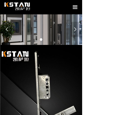
끀
넳
넲